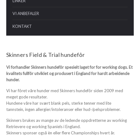
LINKER
VI ANBEFALER
KONTAKT
Skinners Field & Trial hundefôr
Vi forhandler Skinners hundefôr spesielt laget for for working dogs. E
t
kvalitets fullfôr utviklet og produsert i England for hardt arbeidende
hunder.
Vi har fôret våre hunder med Skinners hundefôr siden 2009 med
meget gode resultater.
Hundene våre har svært blank pels, sterke tenner med lite
tannstein, ingen allergier/intoleranser eller hud-/pelsproblemer.
Skinners brukes av mange av de ledende oppdretterne av working
Retrievere og working Spaniels i England.
Skinners sponser også èn eller flere Championships hvert år.